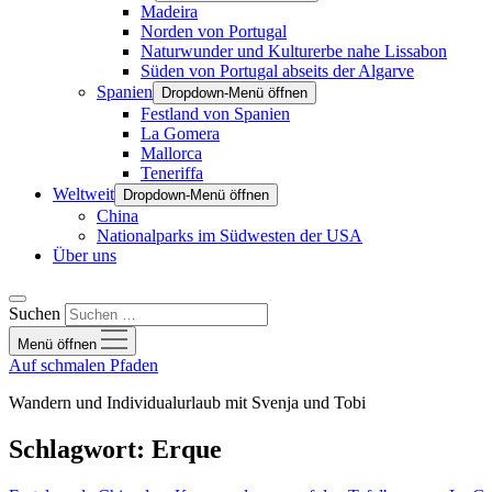
Madeira
Norden von Portugal
Naturwunder und Kulturerbe nahe Lissabon
Süden von Portugal abseits der Algarve
Spanien
Dropdown-Menü öffnen
Festland von Spanien
La Gomera
Mallorca
Teneriffa
Weltweit
Dropdown-Menü öffnen
China
Nationalparks im Südwesten der USA
Über uns
Suchen
Menü öffnen
Auf schmalen Pfaden
Wandern und Individualurlaub mit Svenja und Tobi
Schlagwort:
Erque