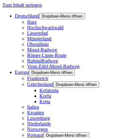
Zum Inhalt springen
Deutschland
Dropdown-Menü öffnen
Harz
Hochschwarzwald
Lieserpfad
Münsterland
Oberallgäu
Mosel-Radweg
Römer-Lippe-Route
RuhrtalRadweg
Venn-Eifel-Mosel-Radweg
Europa
Dropdown-Menü öffnen
Frankreich
Griechenland
Dropdown-Menü öffnen
Kefalonia
Korfu
Kreta
Italien
Kroatien
Luxemburg
Niederlande
Norwegen
Portugal
Dropdown-Menü öffnen