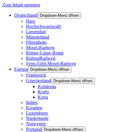
Zum Inhalt springen
Deutschland
Dropdown-Menü öffnen
Harz
Hochschwarzwald
Lieserpfad
Münsterland
Oberallgäu
Mosel-Radweg
Römer-Lippe-Route
RuhrtalRadweg
Venn-Eifel-Mosel-Radweg
Europa
Dropdown-Menü öffnen
Frankreich
Griechenland
Dropdown-Menü öffnen
Kefalonia
Korfu
Kreta
Italien
Kroatien
Luxemburg
Niederlande
Norwegen
Portugal
Dropdown-Menü öffnen