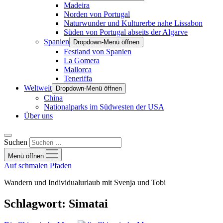
Madeira
Norden von Portugal
Naturwunder und Kulturerbe nahe Lissabon
Süden von Portugal abseits der Algarve
Spanien
Dropdown-Menü öffnen
Festland von Spanien
La Gomera
Mallorca
Teneriffa
Weltweit
Dropdown-Menü öffnen
China
Nationalparks im Südwesten der USA
Über uns
Suchen
Menü öffnen
Auf schmalen Pfaden
Wandern und Individualurlaub mit Svenja und Tobi
Schlagwort:
Simatai