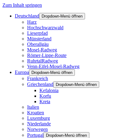
Zum Inhalt springen
Deutschland
Dropdown-Menü öffnen
Harz
Hochschwarzwald
Lieserpfad
Münsterland
Oberallgäu
Mosel-Radweg
Römer-Lippe-Route
RuhrtalRadweg
Venn-Eifel-Mosel-Radweg
Europa
Dropdown-Menü öffnen
Frankreich
Griechenland
Dropdown-Menü öffnen
Kefalonia
Korfu
Kreta
Italien
Kroatien
Luxemburg
Niederlande
Norwegen
Portugal
Dropdown-Menü öffnen